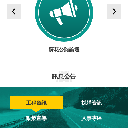
公
告
資
訊
下
載
蘇花公路論壇
專
區
為
訊息公告
民
服
務
工程資訊
採購資訊
本
處
政策宣導
人事專區
資