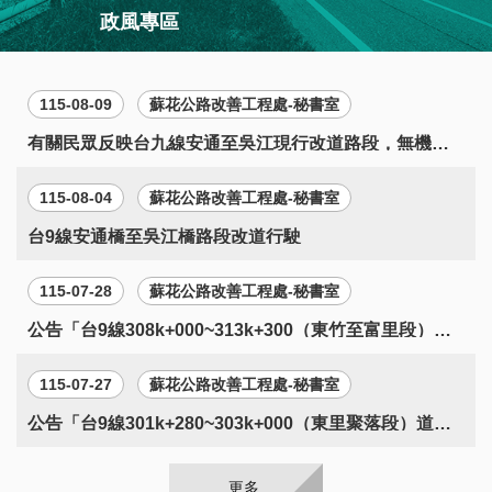
訊
政風專區
English
115-08-09
蘇花公路改善工程處-秘書室
網
有關民眾反映台九線安通至吳江現行改道路段，無機車
站
導
道及排水溝高低差問題
覽
115-08-04
蘇花公路改善工程處-秘書室
台9線安通橋至吳江橋路段改道行駛
115-07-28
蘇花公路改善工程處-秘書室
公告「台9線308k+000~313k+300（東竹至富里段）道
路拓寬工程」第1次公聽會
115-07-27
蘇花公路改善工程處-秘書室
公告「台9線301k+280~303k+000（東里聚落段）道路
拓寬工程」第1次公聽會
更多