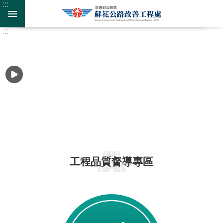
:::
跳
跳到主要內容區塊
到
主
:::
要
進
內
階
容
搜
區
尋
塊
108.11.01蔡英文總統視察
工
工程品質督導專區
程
計
畫